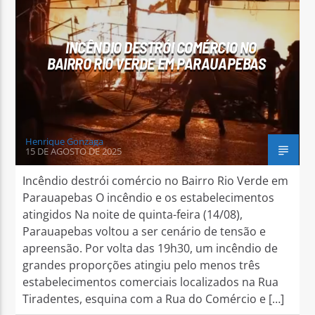
INCÊNDIO DESTRÓI COMÉRCIO NO
BAIRRO RIO VERDE EM PARAUAPEBAS
Arara Azul FM
Henrique Gonzaga
15 DE AGOSTO DE 2025
Incêndio destrói comércio no Bairro Rio Verde em
Parauapebas O incêndio e os estabelecimentos
atingidos Na noite de quinta-feira (14/08),
Parauapebas voltou a ser cenário de tensão e
apreensão. Por volta das 19h30, um incêndio de
grandes proporções atingiu pelo menos três
estabelecimentos comerciais localizados na Rua
Tiradentes, esquina com a Rua do Comércio e […]