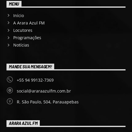
MENU
Início
A Arara Azul FM
Locutores
Programações
Notícias
MANDE SUA MENSAGEM!
+55 94 99132-7369
social@araraazulfm.com.br
R. São Paulo, 504, Parauapebas
ARARA AZUL FM