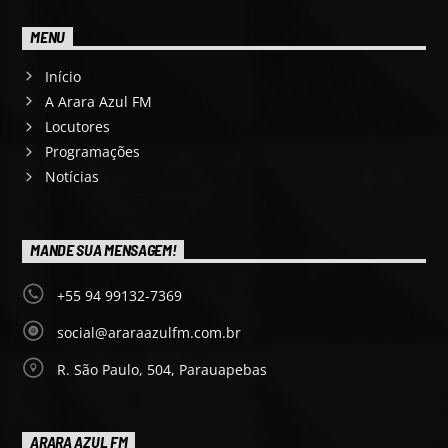
MENU
Início
A Arara Azul FM
Locutores
Programações
Notícias
MANDE SUA MENSAGEM!
+55 94 99132-7369
social@araraazulfm.com.br
R. São Paulo, 504, Parauapebas
ARARA AZUL FM