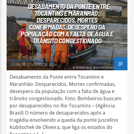
DESABAMENTO DA PONTE ENTRE
TOCANTINS E MARANHÃO:
DESPARECIDOS, MORTES
CONFIRMADAS, DESESPERO DA
POPULAÇÃO COM A FALTA DE ÁGUA E
TRÂNSITO CONGESTIONADO
Arara Azul FM
Henrique Gonzaga
23 DE DEZEMBRO DE 2024
Desabamento da Ponte entre Tocantins e
Maranhão: Desparecidos, Mortes confirmadas,
desespero da população com a falta de água e
trânsito congestionado. Foto: Bombeiros buscam
por desaparecidos no Rio Tocantins – (Agência
Brasil) O número de desaparecidos após a
tragédia envolvendo a queda da ponte Juscelino
Kubitschek de Oliveira, que liga os estados do