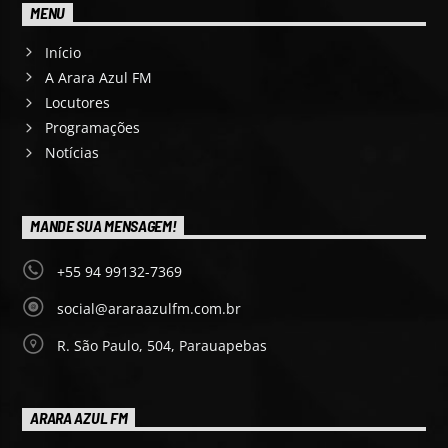
MENU
Início
A Arara Azul FM
Locutores
Programações
Notícias
MANDE SUA MENSAGEM!
+55 94 99132-7369
social@araraazulfm.com.br
R. São Paulo, 504, Parauapebas
ARARA AZUL FM