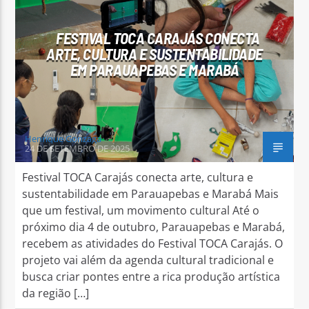
FESTIVAL TOCA CARAJÁS CONECTA
ARTE, CULTURA E SUSTENTABILIDADE
EM PARAUAPEBAS E MARABÁ
Arara Azul FM
Henrique Gonzaga
24 DE SETEMBRO DE 2025
Festival TOCA Carajás conecta arte, cultura e
sustentabilidade em Parauapebas e Marabá Mais
que um festival, um movimento cultural Até o
próximo dia 4 de outubro, Parauapebas e Marabá,
recebem as atividades do Festival TOCA Carajás. O
projeto vai além da agenda cultural tradicional e
busca criar pontes entre a rica produção artística
da região […]