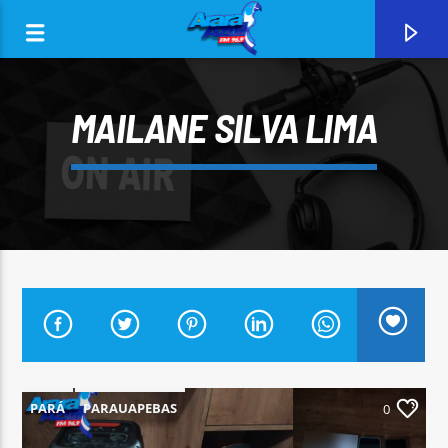
MAILANE SILVA LIMA
0:00
CURRENT TRACK
ARARA AZUL FM 96,9
PARÁ
PARAUAPEBAS
0