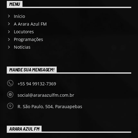
MENU
Início
A Arara Azul FM
Locutores
Programações
Notícias
MANDE SUA MENSAGEM!
+55 94 99132-7369
social@araraazulfm.com.br
R. São Paulo, 504, Parauapebas
ARARA AZUL FM