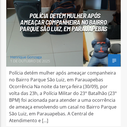
POLÍCIA DETÉM MULHER APÓS
AMEAÇAR COMPANHEIRA NO BAIRRO
PARQUE SÃO LUIZ, EM PARAUAPEBAS
Arara Azul FM
Henrique Gonzaga
1 DE OUTUBRO DE 2025
Polícia detém mulher após ameaçar companheira
no Bairro Parque São Luiz, em Parauapebas
Ocorrência Na noite da terça-feira (30/09), por
volta das 23h, a Polícia Militar do 23° Batalhão (23°
BPM) foi acionada para atender a uma ocorrência
de ameaça envolvendo um casal no Bairro Parque
São Luiz, em Parauapebas. A Central de
Atendimento e […]