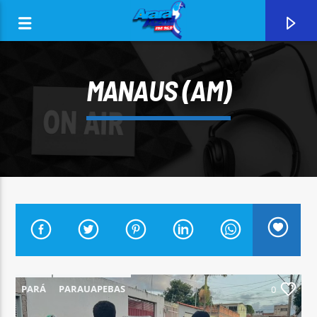
MANAUS (AM)
0:00
CURRENT TRACK
ARARA AZUL FM 96,9
PARÁ
PARAUAPEBAS
0