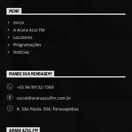
MENU
Início
A Arara Azul FM
Locutores
Programações
Notícias
MANDE SUA MENSAGEM!
+55 94 99132-7369
social@araraazulfm.com.br
R. São Paulo, 504, Parauapebas
ARARA AZUL FM