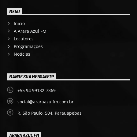
MENU
Início
A Arara Azul FM
Locutores
Programações
Notícias
MANDE SUA MENSAGEM!
+55 94 99132-7369
social@araraazulfm.com.br
R. São Paulo, 504, Parauapebas
ARARA AZUL FM