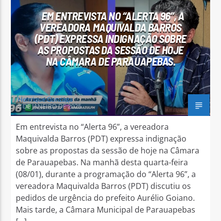
EM ENTREVISTA NO “ALERTA 96”, A
VEREADORA MAQUIVALDA BARROS
(PDT) EXPRESSA INDIGNAÇÃO SOBRE
AS PROPOSTAS DA SESSÃO DE HOJE
NA CÂMARA DE PARAUAPEBAS.
Arara Azul FM
Henrique Gonzaga
8 DE JANEIRO DE 2025
Em entrevista no “Alerta 96”, a vereadora
Maquivalda Barros (PDT) expressa indignação
sobre as propostas da sessão de hoje na Câmara
de Parauapebas. Na manhã desta quarta-feira
(08/01), durante a programação do “Alerta 96”, a
vereadora Maquivalda Barros (PDT) discutiu os
pedidos de urgência do prefeito Aurélio Goiano.
Mais tarde, a Câmara Municipal de Parauapebas