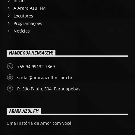
Início
A Arara Azul FM
Locutores
Programações
Notícias
MANDE SUA MENSAGEM!
+55 94 99132-7369
social@araraazulfm.com.br
R. São Paulo, 504, Parauapebas
ARARA AZUL FM
Uma História de Amor com Você!