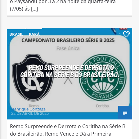
o Paysandu por 3 a 2 na noite da quarta-feira
(7/05) ás […]
BRASIL
PARÁ
1
REMO SURPREENDE E DERROTA O
CORITIBA NA SÉRIE B DO BRASILEIRÃO.
Henrique Gonzaga
22 DE ABRIL DE 2025
Remo Surpreende e Derrota o Coritiba na Série B
do Brasileirão. Remo Vence e Dá a Primeira