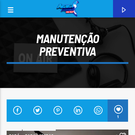
MANUTENÇÃO
PREVENTIVA
0:00
CURRENT TRACK
1
ARARA AZUL FM 96,9