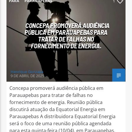
PARÁ
PARAUAPEBAS
1
CONCEPA PROMOVERÁ AUDIÊNCIA
PÚBLICA EM PARAUAPEBAS PARA
TRATAR DE FALHAS NO
Arara Azul FM
FORNECIMENTO DE ENERGIA.
Henrique Gonzaga
9 DE ABRIL DE 2025
Concepa promoverá audiência pública em
Parauapebas para tratar de falhas no
fornecimento de energia. Reunião pública
discutirá atuação da Equatorial Energia em
Parauapebas A distribuidora Equatorial Energia
será o foco de uma reunião pública agendada
para esta quinta-feira (10/04), em Parauapebas.