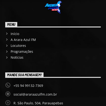
MENU
Início
A Arara Azul FM
Locutores
Programações
Notícias
MANDE SUA MENSAGEM!
+55 94 99132-7369
social@araraazulfm.com.br
R. São Paulo, 504, Parauapebas