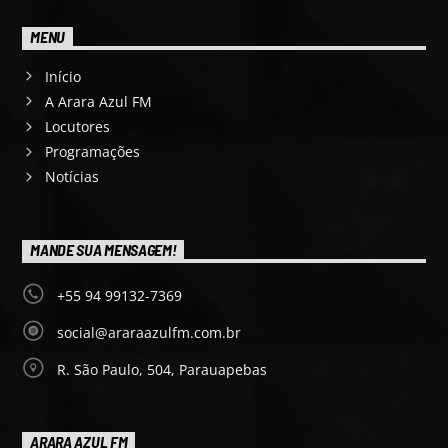
MENU
Início
A Arara Azul FM
Locutores
Programações
Notícias
MANDE SUA MENSAGEM!
+55 94 99132-7369
social@araraazulfm.com.br
R. São Paulo, 504, Parauapebas
ARARA AZUL FM