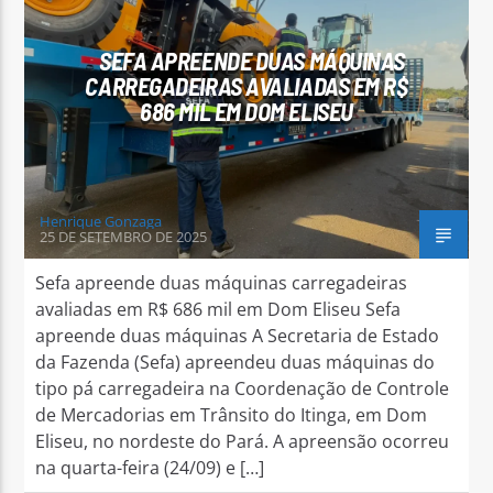
SEFA APREENDE DUAS MÁQUINAS
CARREGADEIRAS AVALIADAS EM R$
686 MIL EM DOM ELISEU
Arara Azul FM
Henrique Gonzaga
25 DE SETEMBRO DE 2025
Sefa apreende duas máquinas carregadeiras
avaliadas em R$ 686 mil em Dom Eliseu Sefa
apreende duas máquinas A Secretaria de Estado
da Fazenda (Sefa) apreendeu duas máquinas do
tipo pá carregadeira na Coordenação de Controle
de Mercadorias em Trânsito do Itinga, em Dom
Eliseu, no nordeste do Pará. A apreensão ocorreu
na quarta-feira (24/09) e […]