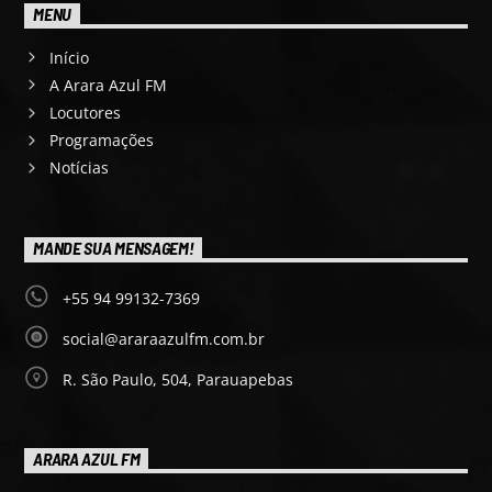
MENU
Início
A Arara Azul FM
Locutores
Programações
Notícias
MANDE SUA MENSAGEM!
+55 94 99132-7369
social@araraazulfm.com.br
R. São Paulo, 504, Parauapebas
ARARA AZUL FM