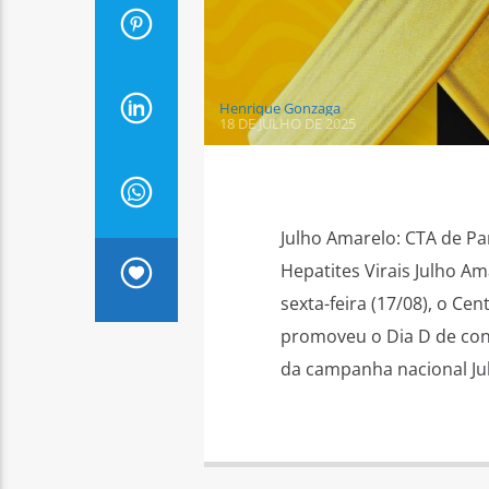
Henrique Gonzaga
18 DE JULHO DE 2025
Julho Amarelo: CTA de Pa
Hepatites Virais Julho A
sexta-feira (17/08), o C
promoveu o Dia D de cons
da campanha nacional Julh