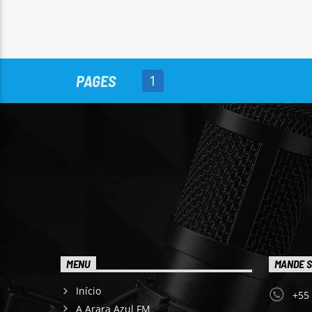
PAGES
1
MENU
MANDE S
Início
+55
A Arara Azul FM