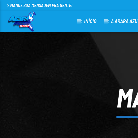
MANDE SUA MENSAGEM PRA GENTE!
INÍCIO
A ARARA AZU
CURRENT TRACK
ARARA AZUL FM 96,9
100
M