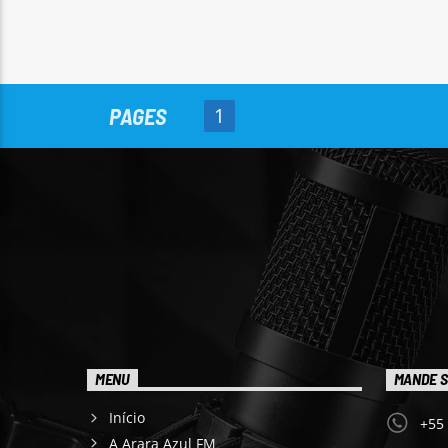
PAGES
1
MENU
MANDE S
Início
+55
A Arara Azul FM