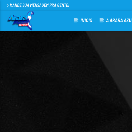
MANDE SUA MENSAGEM PRA GENTE!
INÍCIO
A ARARA AZU
CURRENT TRACK
ARARA AZUL FM 96,9
100