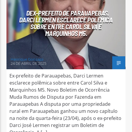
DEX-PREFEITO DE PARAUAPEBAS,
DARCI LERMEN ESCLARECE POLÊMICA
SOBRE ENTRE CAROL SILVA E
MARQUINHOS M5.
Arara Azul FM
Henrique Gonzaga
24 DE ABRIL DE 2025
Ex-prefeito de Parauapebas, Darci Lermen
esclarece polêmica sobre entre Carol Silva e
Marquinhos M5. Novo Boletim de Ocorrência
Muda Rumos de Disputa por Fazenda em
Parauapebas A disputa por uma propriedade
rural em Parauapebas ganhou um novo capítulo
na noite da quarta-feira (23/04), após o ex-prefeito
Darci José Lermen registrar um Boletim de