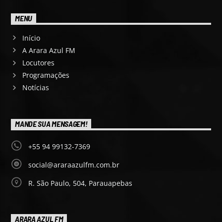
MENU
Início
A Arara Azul FM
Locutores
Programações
Notícias
MANDE SUA MENSAGEM!
+55 94 99132-7369
social@araraazulfm.com.br
R. São Paulo, 504, Parauapebas
ARARA AZUL FM