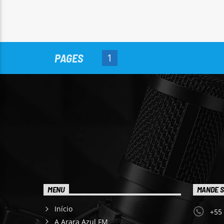
PAGES
1
MENU
MANDE S
Início
+55
A Arara Azul FM