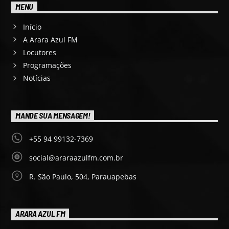
MENU
Início
A Arara Azul FM
Locutores
Programações
Notícias
MANDE SUA MENSAGEM!
+55 94 99132-7369
social@araraazulfm.com.br
R. São Paulo, 504, Parauapebas
ARARA AZUL FM