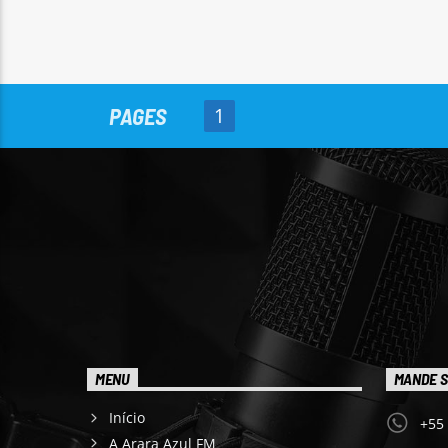
PAGES
1
MENU
MANDE S
Início
+55
A Arara Azul FM