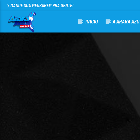
MANDE SUA MENSAGEM PRA GENTE!
INÍCIO
A ARARA AZU
CURRENT TRACK
ARARA AZUL FM 96,9
100