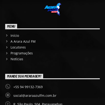
MENU
Início
A Arara Azul FM
Locutores
Programações
Notícias
MANDE SUA MENSAGEM!
+55 94 99132-7369
social@araraazulfm.com.br
R. São Paulo, 504, Parauapebas