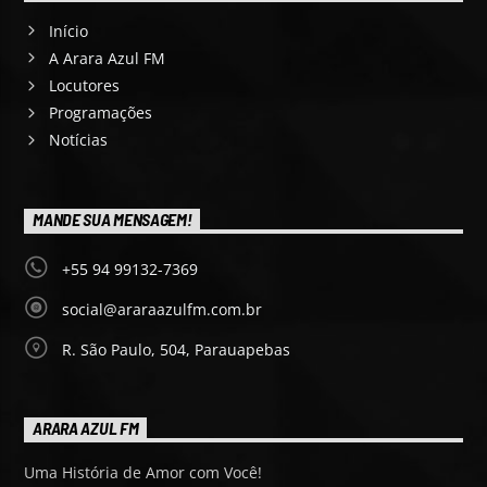
Início
A Arara Azul FM
Locutores
Programações
Notícias
MANDE SUA MENSAGEM!
+55 94 99132-7369
social@araraazulfm.com.br
R. São Paulo, 504, Parauapebas
ARARA AZUL FM
Uma História de Amor com Você!