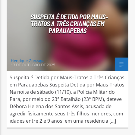
SUSPEITA É DETIDA POR MAUS-
TRATOS A TRÊS CRIANÇAS EM
PARAUAPEBAS
Arara Azul FM
Henrique Gonzaga
13 DE OUTUBRO DE 2025
Suspeita é Detida por Maus-Tratos a Três Crianças
em Parauapebas Suspeita Detida por Maus-Tratos
Na noite de sábado (11/10), a Polícia Militar do
Pará, por meio do 23° Batalhão (23° BPM), deteve
Débora Helena dos Santos Assis, acusada de
agredir fisicamente seus três filhos menores, com
idades entre 2 e 9 anos, em uma residência […]