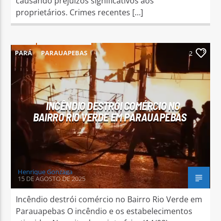
causando prejuízos significativos aos
proprietários. Crimes recentes […]
PARÁ
PARAUAPEBAS
2
INCÊNDIO DESTRÓI COMÉRCIO NO
BAIRRO RIO VERDE EM PARAUAPEBAS
Henrique Gonzaga
15 DE AGOSTO DE 2025
Incêndio destrói comércio no Bairro Rio Verde em
Parauapebas O incêndio e os estabelecimentos