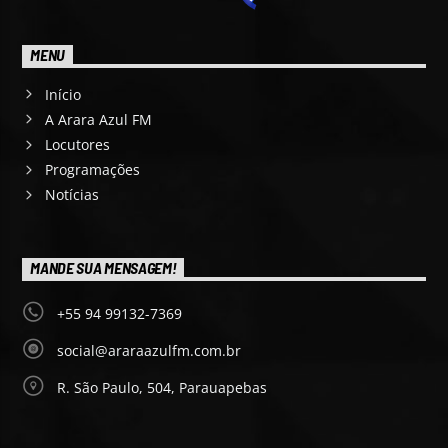
MENU
Início
A Arara Azul FM
Locutores
Programações
Notícias
MANDE SUA MENSAGEM!
+55 94 99132-7369
social@araraazulfm.com.br
R. São Paulo, 504, Parauapebas