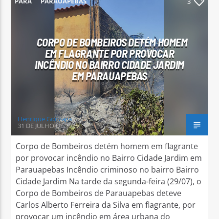
PARÁ
PARAUAPEBAS
3
CORPO DE BOMBEIROS DETÉM HOMEM
EM FLAGRANTE POR PROVOCAR
INCÊNDIO NO BAIRRO CIDADE JARDIM
Arara Azul FM
EM PARAUAPEBAS
Henrique Gonzaga
31 DE JULHO DE 2025
Corpo de Bombeiros detém homem em flagrante
por provocar incêndio no Bairro Cidade Jardim em
Parauapebas Incêndio criminoso no bairro Bairro
Cidade Jardim Na tarde da segunda-feira (29/07), o
Corpo de Bombeiros de Parauapebas deteve
Carlos Alberto Ferreira da Silva em flagrante, por
provocar um incêndio em área urbana do