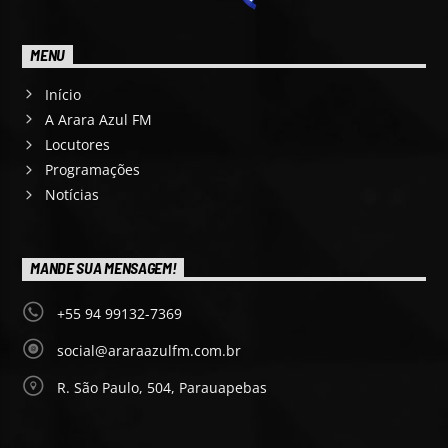
MENU
Início
A Arara Azul FM
Locutores
Programações
Notícias
MANDE SUA MENSAGEM!
+55 94 99132-7369
social@araraazulfm.com.br
R. São Paulo, 504, Parauapebas