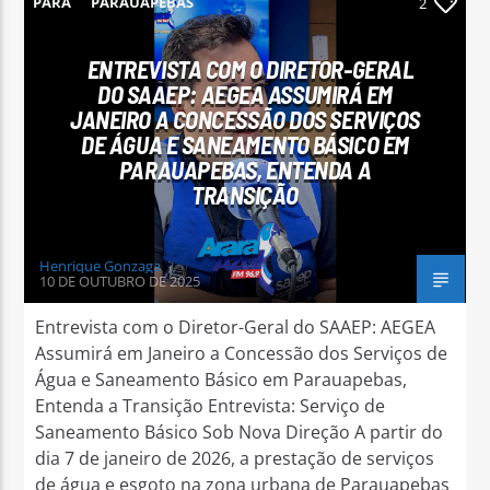
PARÁ
PARAUAPEBAS
2
ENTREVISTA COM O DIRETOR-GERAL
DO SAAEP: AEGEA ASSUMIRÁ EM
JANEIRO A CONCESSÃO DOS SERVIÇOS
DE ÁGUA E SANEAMENTO BÁSICO EM
Arara Azul FM
PARAUAPEBAS, ENTENDA A
TRANSIÇÃO
Henrique Gonzaga
10 DE OUTUBRO DE 2025
Entrevista com o Diretor-Geral do SAAEP: AEGEA
Assumirá em Janeiro a Concessão dos Serviços de
Água e Saneamento Básico em Parauapebas,
Entenda a Transição Entrevista: Serviço de
Saneamento Básico Sob Nova Direção A partir do
dia 7 de janeiro de 2026, a prestação de serviços
de água e esgoto na zona urbana de Parauapebas