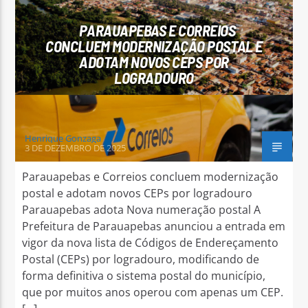
PARAUAPEBAS E CORREIOS
CONCLUEM MODERNIZAÇÃO POSTAL E
ADOTAM NOVOS CEPS POR
LOGRADOURO
Arara Azul FM
Henrique Gonzaga
3 DE DEZEMBRO DE 2025
Parauapebas e Correios concluem modernização
postal e adotam novos CEPs por logradouro
Parauapebas adota Nova numeração postal A
Prefeitura de Parauapebas anunciou a entrada em
vigor da nova lista de Códigos de Endereçamento
Postal (CEPs) por logradouro, modificando de
forma definitiva o sistema postal do município,
que por muitos anos operou com apenas um CEP.