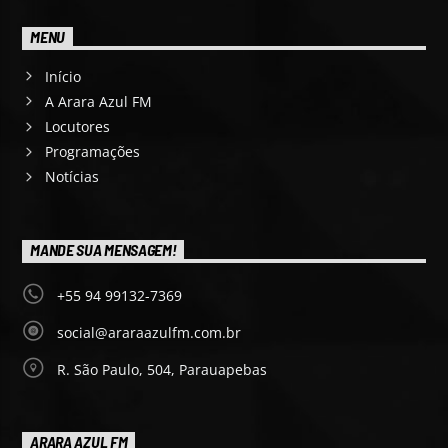
MENU
Início
A Arara Azul FM
Locutores
Programações
Notícias
MANDE SUA MENSAGEM!
+55 94 99132-7369
social@araraazulfm.com.br
R. São Paulo, 504, Parauapebas
ARARA AZUL FM