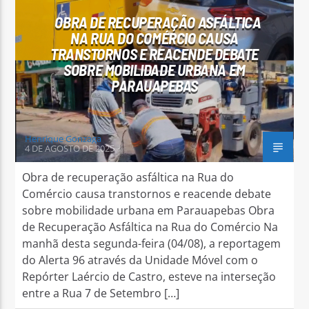
OBRA DE RECUPERAÇÃO ASFÁLTICA
NA RUA DO COMÉRCIO CAUSA
TRANSTORNOS E REACENDE DEBATE
SOBRE MOBILIDADE URBANA EM
PARAUAPEBAS
Arara Azul FM
Henrique Gonzaga
4 DE AGOSTO DE 2025
Obra de recuperação asfáltica na Rua do
Comércio causa transtornos e reacende debate
sobre mobilidade urbana em Parauapebas Obra
de Recuperação Asfáltica na Rua do Comércio Na
manhã desta segunda-feira (04/08), a reportagem
do Alerta 96 através da Unidade Móvel com o
Repórter Laércio de Castro, esteve na interseção
entre a Rua 7 de Setembro […]