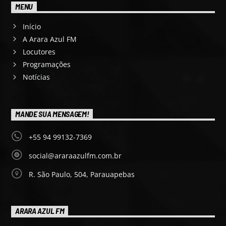
MENU
Início
A Arara Azul FM
Locutores
Programações
Notícias
MANDE SUA MENSAGEM!
+55 94 99132-7369
social@araraazulfm.com.br
R. São Paulo, 504, Parauapebas
ARARA AZUL FM