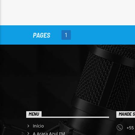
PAGES
1
MENU
MANDE S
Início
+55
A Arara Azul FM