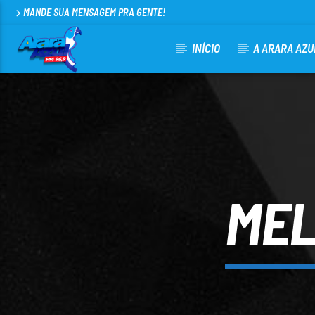
MANDE SUA MENSAGEM PRA GENTE!
INÍCIO
A ARARA AZU
CURRENT TRACK
ARARA AZUL FM 96,9
100
MEL