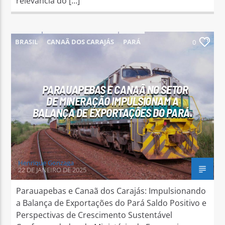
relevância do […]
BRASIL
CANAÃ DOS CARAJÁS
PARÁ
0
PARAUAPEBAS
PARAUAPEBAS E CANAÃ NO SETOR
DE MINERAÇÃO IMPULSIONAM A
BALANÇA DE EXPORTAÇÕES DO PARÁ.
Henrique Gonzaga
22 DE JANEIRO DE 2025
Parauapebas e Canaã dos Carajás: Impulsionando
a Balança de Exportações do Pará Saldo Positivo e
Perspectivas de Crescimento Sustentável