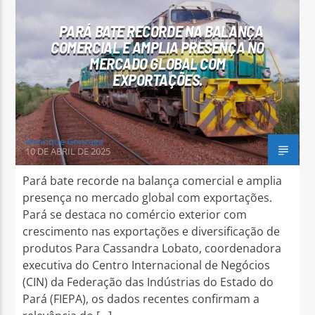
PARÁ BATE RECORDE NA BALANÇA
COMERCIAL E AMPLIA PRESENÇA NO
MERCADO GLOBAL COM
EXPORTAÇÕES.
Arara Azul FM
Henrique Gonzaga
10 DE ABRIL DE 2025
Pará bate recorde na balança comercial e amplia
presença no mercado global com exportações.
Pará se destaca no comércio exterior com
crescimento nas exportações e diversificação de
produtos Para Cassandra Lobato, coordenadora
executiva do Centro Internacional de Negócios
(CIN) da Federação das Indústrias do Estado do
Pará (FIEPA), os dados recentes confirmam a