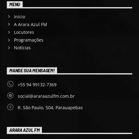
MENU
Início
A Arara Azul FM
Locutores
Programações
Notícias
MANDE SUA MENSAGEM!
+55 94 99132-7369
social@araraazulfm.com.br
R. São Paulo, 504, Parauapebas
ARARA AZUL FM