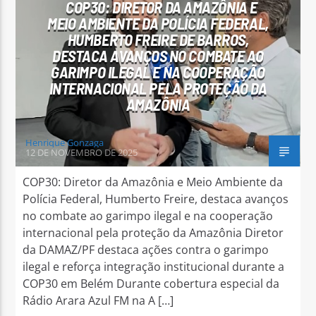
COP30: DIRETOR DA AMAZÔNIA E
MEIO AMBIENTE DA POLÍCIA FEDERAL,
HUMBERTO FREIRE DE BARROS,
DESTACA AVANÇOS NO COMBATE AO
GARIMPO ILEGAL E NA COOPERAÇÃO
INTERNACIONAL PELA PROTEÇÃO DA
Arara Azul FM
AMAZÔNIA
Henrique Gonzaga
12 DE NOVEMBRO DE 2025
COP30: Diretor da Amazônia e Meio Ambiente da
Polícia Federal, Humberto Freire, destaca avanços
no combate ao garimpo ilegal e na cooperação
internacional pela proteção da Amazônia Diretor
da DAMAZ/PF destaca ações contra o garimpo
ilegal e reforça integração institucional durante a
COP30 em Belém Durante cobertura especial da
Rádio Arara Azul FM na A […]