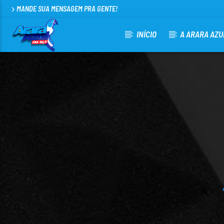
MANDE SUA MENSAGEM PRA GENTE!
INÍCIO
A ARARA AZU
CURRENT TRACK
ARARA AZUL FM 96,9
100