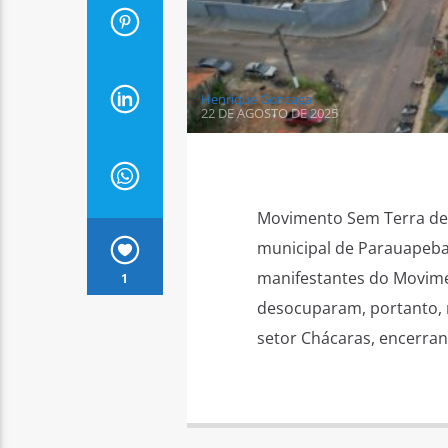
Henrique Gonzaga
22 DE AGOSTO DE 2025
Movimento Sem Terra de
municipal de Parauapeba
manifestantes do Movime
1
desocuparam, portanto, na
setor Chácaras, encerran