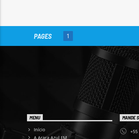
PAGES
1
MENU
MANDE S
Início
+55
A Arara Azul FM