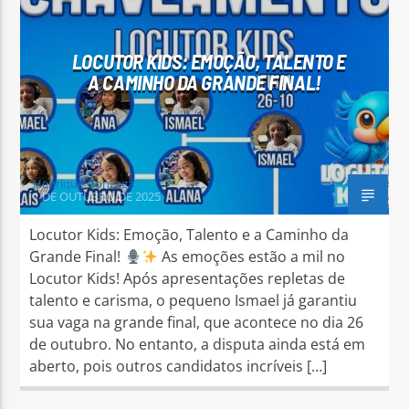
LOCUTOR KIDS: EMOÇÃO, TALENTO E
A CAMINHO DA GRANDE FINAL!
Arara Azul FM
Henrique Gonzaga
1 DE OUTUBRO DE 2025
Locutor Kids: Emoção, Talento e a Caminho da
Grande Final!
As emoções estão a mil no
Locutor Kids! Após apresentações repletas de
talento e carisma, o pequeno Ismael já garantiu
sua vaga na grande final, que acontece no dia 26
de outubro. No entanto, a disputa ainda está em
aberto, pois outros candidatos incríveis […]