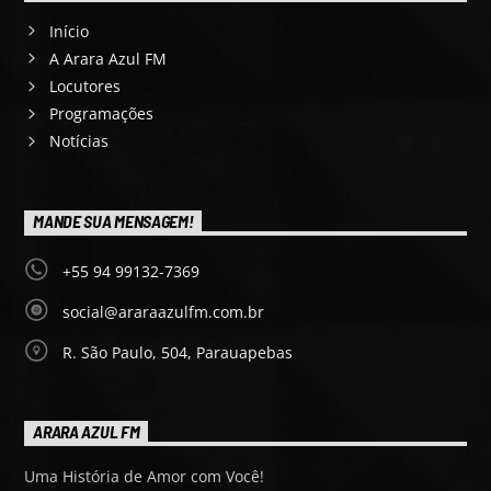
Início
A Arara Azul FM
Locutores
Programações
Notícias
MANDE SUA MENSAGEM!
+55 94 99132-7369
social@araraazulfm.com.br
R. São Paulo, 504, Parauapebas
ARARA AZUL FM
Uma História de Amor com Você!