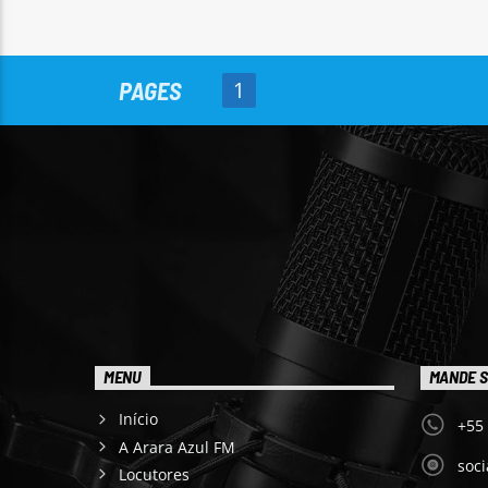
PAGES
1
MENU
MANDE S
Início
+55
A Arara Azul FM
soc
Locutores