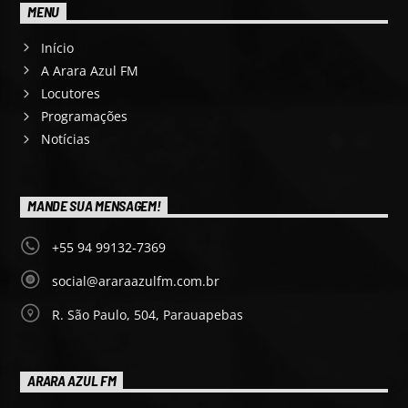
MENU
Início
A Arara Azul FM
Locutores
Programações
Notícias
MANDE SUA MENSAGEM!
+55 94 99132-7369
social@araraazulfm.com.br
R. São Paulo, 504, Parauapebas
ARARA AZUL FM