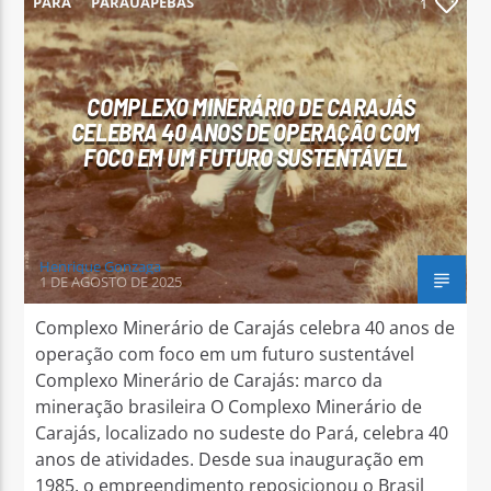
PARÁ
PARAUAPEBAS
1
COMPLEXO MINERÁRIO DE CARAJÁS
CELEBRA 40 ANOS DE OPERAÇÃO COM
Arara Azul FM
FOCO EM UM FUTURO SUSTENTÁVEL
Henrique Gonzaga
1 DE AGOSTO DE 2025
Complexo Minerário de Carajás celebra 40 anos de
operação com foco em um futuro sustentável
Complexo Minerário de Carajás: marco da
mineração brasileira O Complexo Minerário de
Carajás, localizado no sudeste do Pará, celebra 40
anos de atividades. Desde sua inauguração em
1985, o empreendimento reposicionou o Brasil