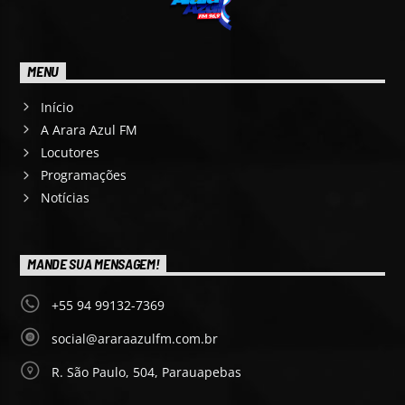
MENU
Início
A Arara Azul FM
Locutores
Programações
Notícias
MANDE SUA MENSAGEM!
+55 94 99132-7369
social@araraazulfm.com.br
R. São Paulo, 504, Parauapebas