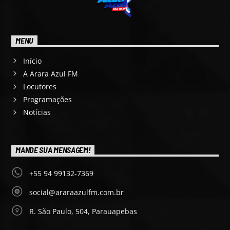
MENU
Início
A Arara Azul FM
Locutores
Programações
Notícias
MANDE SUA MENSAGEM!
+55 94 99132-7369
social@araraazulfm.com.br
R. São Paulo, 504, Parauapebas