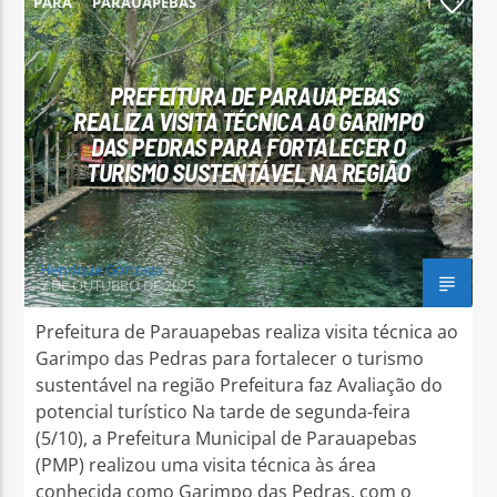
PARÁ
PARAUAPEBAS
1
PREFEITURA DE PARAUAPEBAS
REALIZA VISITA TÉCNICA AO GARIMPO
DAS PEDRAS PARA FORTALECER O
Arara Azul FM
TURISMO SUSTENTÁVEL NA REGIÃO
Henrique Gonzaga
7 DE OUTUBRO DE 2025
Prefeitura de Parauapebas realiza visita técnica ao
Garimpo das Pedras para fortalecer o turismo
sustentável na região Prefeitura faz Avaliação do
potencial turístico Na tarde de segunda-feira
(5/10), a Prefeitura Municipal de Parauapebas
(PMP) realizou uma visita técnica às área
conhecida como Garimpo das Pedras, com o