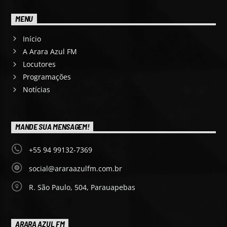
MENU
Início
A Arara Azul FM
Locutores
Programações
Notícias
MANDE SUA MENSAGEM!
+55 94 99132-7369
social@araraazulfm.com.br
R. São Paulo, 504, Parauapebas
ARARA AZUL FM