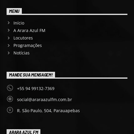
MENU
Início
A Arara Azul FM
Locutores
Programações
Notícias
MANDE SUA MENSAGEM!
+55 94 99132-7369
social@araraazulfm.com.br
R. São Paulo, 504, Parauapebas
ARARA AZUL FM