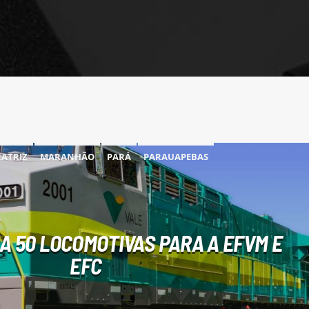
RATRIZ
MARANHÃO
PARÁ
PARAUAPEBAS
A 50 LOCOMOTIVAS PARA A EFVM E
EFC