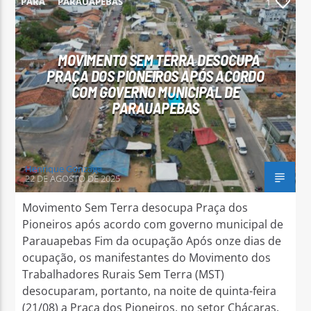
PARÁ
PARAUAPEBAS
1
MOVIMENTO SEM TERRA DESOCUPA
PRAÇA DOS PIONEIROS APÓS ACORDO
COM GOVERNO MUNICIPAL DE
Arara Azul FM
PARAUAPEBAS
Henrique Gonzaga
22 DE AGOSTO DE 2025
Movimento Sem Terra desocupa Praça dos
Pioneiros após acordo com governo municipal de
Parauapebas Fim da ocupação Após onze dias de
ocupação, os manifestantes do Movimento dos
Trabalhadores Rurais Sem Terra (MST)
desocuparam, portanto, na noite de quinta-feira
(21/08) a Praça dos Pioneiros, no setor Chácaras,