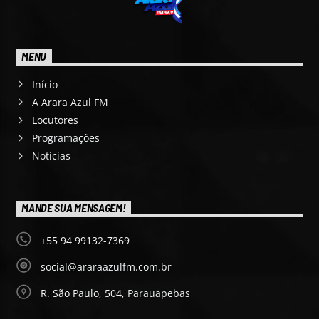
MENU
Início
A Arara Azul FM
Locutores
Programações
Notícias
MANDE SUA MENSAGEM!
+55 94 99132-7369
social@araraazulfm.com.br
R. São Paulo, 504, Parauapebas