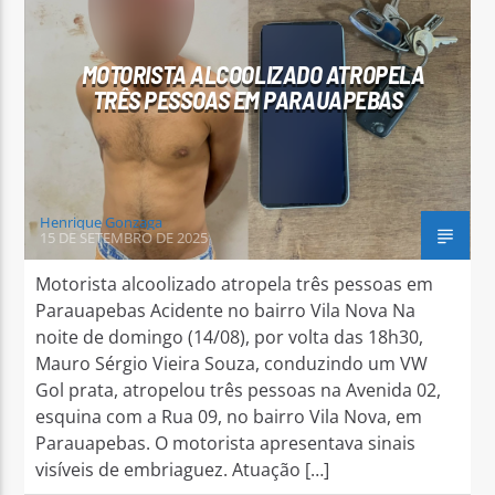
MOTORISTA ALCOOLIZADO ATROPELA
TRÊS PESSOAS EM PARAUAPEBAS
Arara Azul FM
Henrique Gonzaga
15 DE SETEMBRO DE 2025
Motorista alcoolizado atropela três pessoas em
Parauapebas Acidente no bairro Vila Nova Na
noite de domingo (14/08), por volta das 18h30,
Mauro Sérgio Vieira Souza, conduzindo um VW
Gol prata, atropelou três pessoas na Avenida 02,
esquina com a Rua 09, no bairro Vila Nova, em
Parauapebas. O motorista apresentava sinais
visíveis de embriaguez. Atuação […]