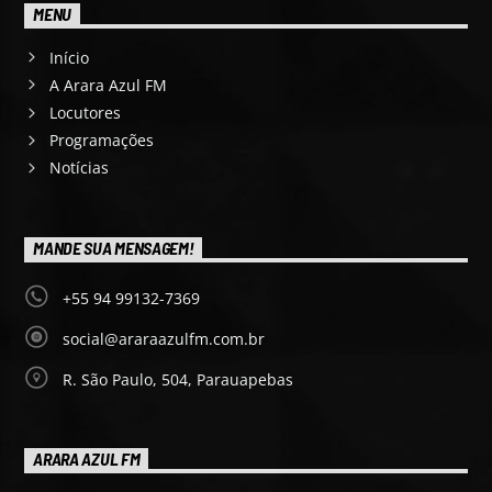
MENU
Início
A Arara Azul FM
Locutores
Programações
Notícias
MANDE SUA MENSAGEM!
+55 94 99132-7369
social@araraazulfm.com.br
R. São Paulo, 504, Parauapebas
ARARA AZUL FM