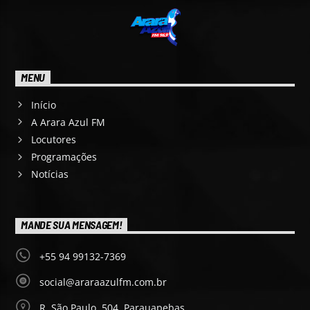
MENU
Início
A Arara Azul FM
Locutores
Programações
Notícias
MANDE SUA MENSAGEM!
+55 94 99132-7369
social@araraazulfm.com.br
R. São Paulo, 504, Parauapebas