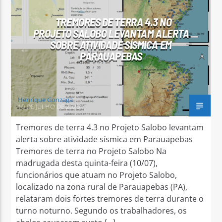
TREMORES DE TERRA 4.3 NO
PROJETO SALOBO LEVANTAM ALERTA
SOBRE ATIVIDADE SÍSMICA EM
PARAUAPEBAS
Arara Azul FM
Henrique Gonzaga
10 DE JULHO DE 2025
Tremores de terra 4.3 no Projeto Salobo levantam
alerta sobre atividade sísmica em Parauapebas
Tremores de terra no Projeto Salobo Na
madrugada desta quinta-feira (10/07),
funcionários que atuam no Projeto Salobo,
localizado na zona rural de Parauapebas (PA),
relataram dois fortes tremores de terra durante o
turno noturno. Segundo os trabalhadores, os