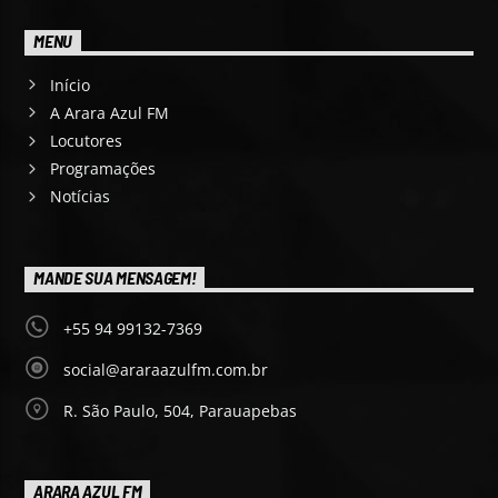
MENU
Início
A Arara Azul FM
Locutores
Programações
Notícias
MANDE SUA MENSAGEM!
+55 94 99132-7369
social@araraazulfm.com.br
R. São Paulo, 504, Parauapebas
ARARA AZUL FM