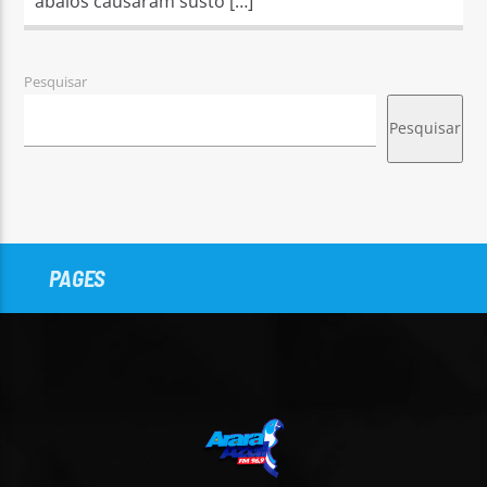
abalos causaram susto […]
Pesquisar
Pesquisar
PAGES