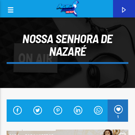
NOSSA SENHORA DE
NAZARÉ
0:00
CURRENT TRACK
1
ARARA AZUL FM 96,9