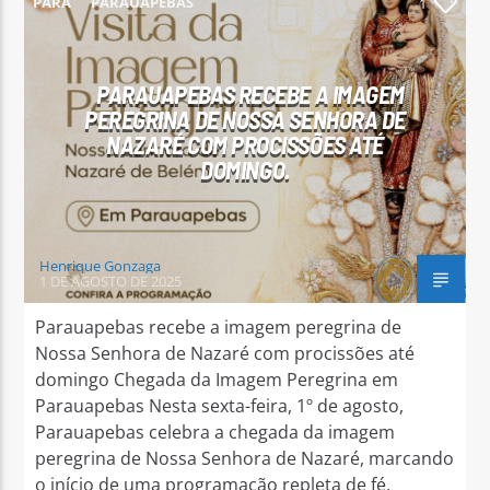
PARÁ
PARAUAPEBAS
1
PARAUAPEBAS RECEBE A IMAGEM
PEREGRINA DE NOSSA SENHORA DE
NAZARÉ COM PROCISSÕES ATÉ
Arara Azul FM
DOMINGO.
Henrique Gonzaga
1 DE AGOSTO DE 2025
Parauapebas recebe a imagem peregrina de
Nossa Senhora de Nazaré com procissões até
domingo Chegada da Imagem Peregrina em
Parauapebas Nesta sexta-feira, 1º de agosto,
Parauapebas celebra a chegada da imagem
peregrina de Nossa Senhora de Nazaré, marcando
o início de uma programação repleta de fé,