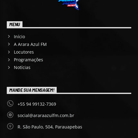
MENU
Início
A Arara Azul FM
Locutores
Programações
Notícias
MANDE SUA MENSAGEM!
+55 94 99132-7369
social@araraazulfm.com.br
R. São Paulo, 504, Parauapebas