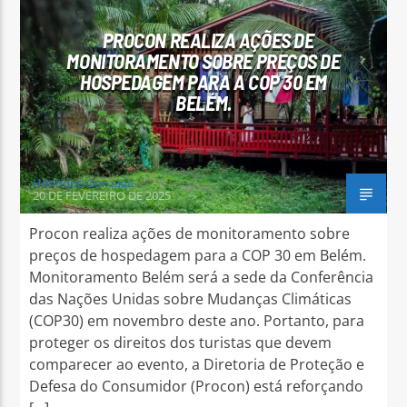
PROCON REALIZA AÇÕES DE
MONITORAMENTO SOBRE PREÇOS DE
HOSPEDAGEM PARA A COP 30 EM
BELÉM.
Arara Azul FM
Henrique Gonzaga
20 DE FEVEREIRO DE 2025
Procon realiza ações de monitoramento sobre
preços de hospedagem para a COP 30 em Belém.
Monitoramento Belém será a sede da Conferência
das Nações Unidas sobre Mudanças Climáticas
(COP30) em novembro deste ano. Portanto, para
proteger os direitos dos turistas que devem
comparecer ao evento, a Diretoria de Proteção e
Defesa do Consumidor (Procon) está reforçando