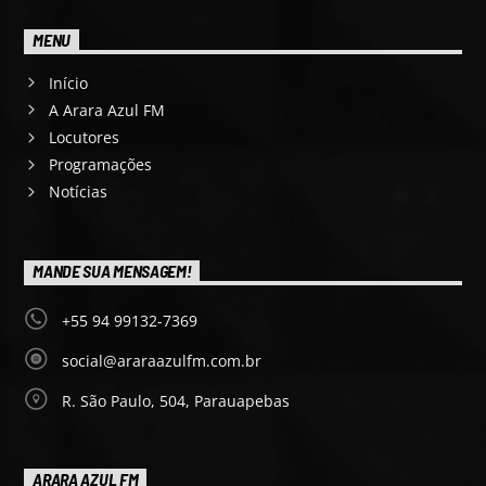
MENU
Início
A Arara Azul FM
Locutores
Programações
Notícias
MANDE SUA MENSAGEM!
+55 94 99132-7369
social@araraazulfm.com.br
R. São Paulo, 504, Parauapebas
ARARA AZUL FM