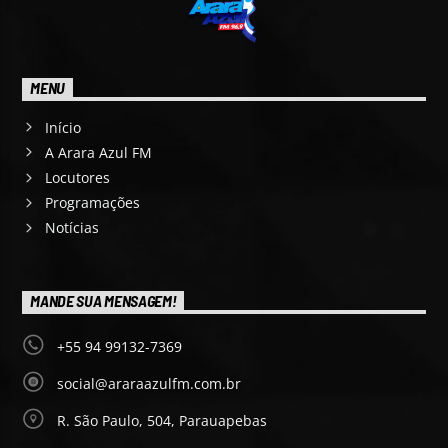
MENU
Início
A Arara Azul FM
Locutores
Programações
Notícias
MANDE SUA MENSAGEM!
+55 94 99132-7369
social@araraazulfm.com.br
R. São Paulo, 504, Parauapebas