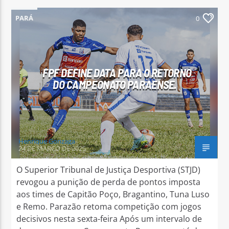
PARÁ
0
FPF DEFINE DATA PARA O RETORNO
DO CAMPEONATO PARAENSE.
Henrique Gonzaga
24 DE MARÇO DE 2025
O Superior Tribunal de Justiça Desportiva (STJD)
revogou a punição de perda de pontos imposta
aos times de Capitão Poço, Bragantino, Tuna Luso
e Remo. Parazão retoma competição com jogos
decisivos nesta sexta-feira Após um intervalo de