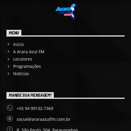
MENU
Início
A Arara Azul FM
Locutores
Programações
Notícias
MANDE SUA MENSAGEM!
+55 94 99132-7369
social@araraazulfm.com.br
R. São Paulo, 504, Parauapebas