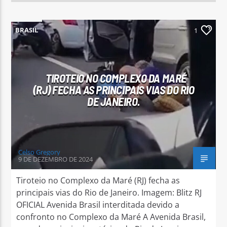
BRASIL
1
TIROTEIO NO COMPLEXO DA MARÉ
(RJ) FECHA AS PRINCIPAIS VIAS DO RIO
DE JANEIRO.
Celso Gregory
9 DE DEZEMBRO DE 2024
Tiroteio no Complexo da Maré (RJ) fecha as
principais vias do Rio de Janeiro. Imagem: Blitz RJ
OFICIAL Avenida Brasil interditada devido a
confronto no Complexo da Maré A Avenida Brasil,