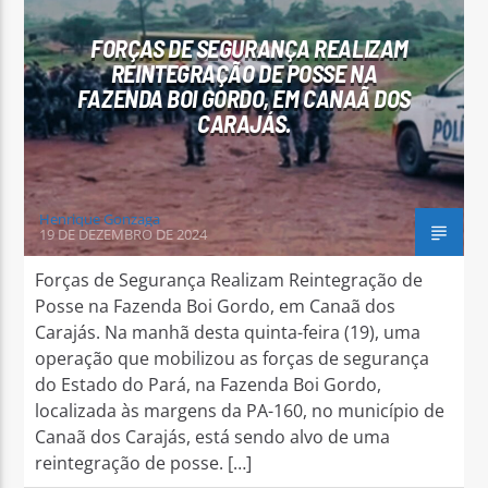
FORÇAS DE SEGURANÇA REALIZAM
REINTEGRAÇÃO DE POSSE NA
FAZENDA BOI GORDO, EM CANAÃ DOS
CARAJÁS.
Arara Azul FM
Henrique Gonzaga
19 DE DEZEMBRO DE 2024
Forças de Segurança Realizam Reintegração de
Posse na Fazenda Boi Gordo, em Canaã dos
Carajás. Na manhã desta quinta-feira (19), uma
operação que mobilizou as forças de segurança
do Estado do Pará, na Fazenda Boi Gordo,
localizada às margens da PA-160, no município de
Canaã dos Carajás, está sendo alvo de uma
reintegração de posse. […]