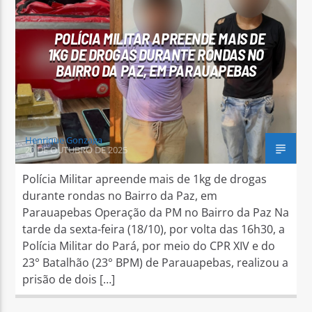
POLÍCIA MILITAR APREENDE MAIS DE
1KG DE DROGAS DURANTE RONDAS NO
BAIRRO DA PAZ, EM PARAUAPEBAS
Arara Azul FM
Henrique Gonzaga
20 DE OUTUBRO DE 2025
Polícia Militar apreende mais de 1kg de drogas
durante rondas no Bairro da Paz, em
Parauapebas Operação da PM no Bairro da Paz Na
tarde da sexta-feira (18/10), por volta das 16h30, a
Polícia Militar do Pará, por meio do CPR XIV e do
23° Batalhão (23° BPM) de Parauapebas, realizou a
prisão de dois […]