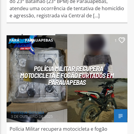
do 23° Batalhão (23° BPM) de Parauapebas,
atendeu uma ocorrência de tentativa de homicídio
e agressão, registrada via Central de […]
PARÁ
PARAUAPEBAS
1
POLÍCIA MILITAR RECUPERA
MOTOCICLETA E FOGÃO FURTADOS EM
PARAUAPEBAS
Henrique Gonzaga
3 DE OUTUBRO DE 2025
Polícia Militar recupera motocicleta e fogão