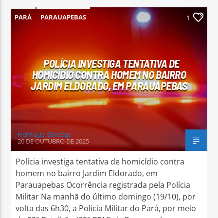
PARÁ
PARAUAPEBAS
1
POLÍCIA INVESTIGA TENTATIVA DE
HOMICÍDIO CONTRA HOMEM NO BAIRRO
JARDIM ELDORADO, EM PARAUAPEBAS
Henrique Gonzaga
20 DE OUTUBRO DE 2025
Polícia investiga tentativa de homicídio contra
homem no bairro Jardim Eldorado, em
Parauapebas Ocorrência registrada pela Polícia
Militar Na manhã do último domingo (19/10), por
volta das 6h30, a Polícia Militar do Pará, por meio