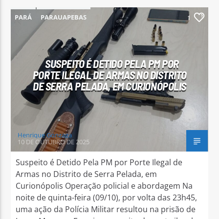
PARÁ
PARAUAPEBAS
1
SUSPEITO É DETIDO PELA PM POR
PORTE ILEGAL DE ARMAS NO DISTRITO
DE SERRA PELADA, EM CURIONÓPOLIS
Henrique Gonzaga
10 DE OUTUBRO DE 2025
Suspeito é Detido Pela PM por Porte Ilegal de
Armas no Distrito de Serra Pelada, em
Curionópolis Operação policial e abordagem Na
noite de quinta-feira (09/10), por volta das 23h45,
uma ação da Polícia Militar resultou na prisão de