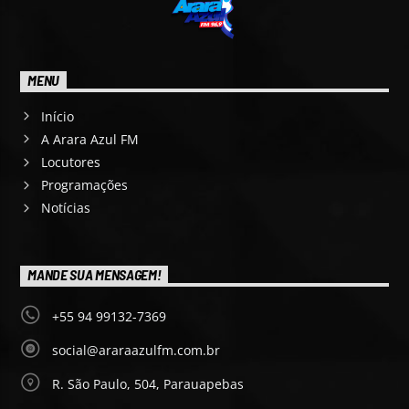
MENU
Início
A Arara Azul FM
Locutores
Programações
Notícias
MANDE SUA MENSAGEM!
+55 94 99132-7369
social@araraazulfm.com.br
R. São Paulo, 504, Parauapebas