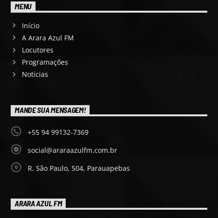
MENU
Início
A Arara Azul FM
Locutores
Programações
Notícias
MANDE SUA MENSAGEM!
+55 94 99132-7369
social@araraazulfm.com.br
R. São Paulo, 504, Parauapebas
ARARA AZUL FM