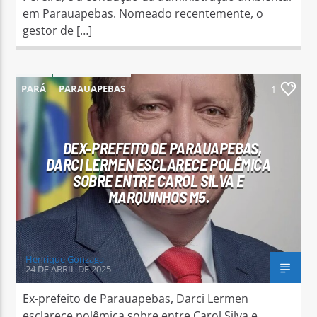
em Parauapebas. Nomeado recentemente, o
gestor de […]
PARÁ
PARAUAPEBAS
1
DEX-PREFEITO DE PARAUAPEBAS,
DARCI LERMEN ESCLARECE POLÊMICA
SOBRE ENTRE CAROL SILVA E
MARQUINHOS M5.
Henrique Gonzaga
24 DE ABRIL DE 2025
Ex-prefeito de Parauapebas, Darci Lermen
esclarece polêmica sobre entre Carol Silva e