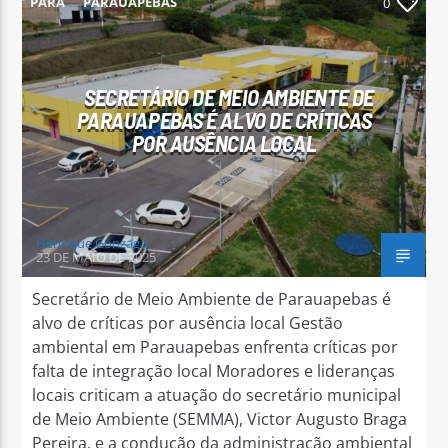
PARÁ
PARAUAPEBAS
0
SECRETÁRIO DE MEIO AMBIENTE DE
PARAUAPEBAS É ALVO DE CRÍTICAS
Arara Azul FM
POR AUSÊNCIA LOCAL
Henrique Gonzaga
23 DE MAIO DE 2025
Secretário de Meio Ambiente de Parauapebas é
alvo de críticas por ausência local Gestão
ambiental em Parauapebas enfrenta críticas por
falta de integração local Moradores e lideranças
locais criticam a atuação do secretário municipal
de Meio Ambiente (SEMMA), Victor Augusto Braga
Pereira, e a condução da administração ambiental