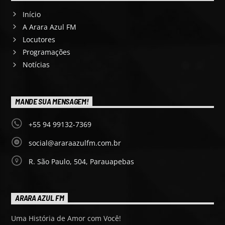
Início
A Arara Azul FM
Locutores
Programações
Notícias
MANDE SUA MENSAGEM!
+55 94 99132-7369
social@araraazulfm.com.br
R. São Paulo, 504, Parauapebas
ARARA AZUL FM
Uma História de Amor com Você!