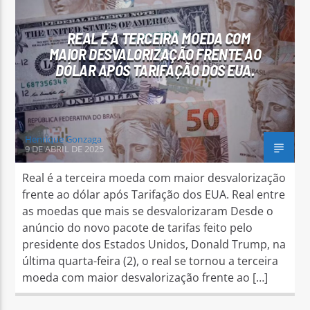
REAL É A TERCEIRA MOEDA COM
MAIOR DESVALORIZAÇÃO FRENTE AO
DÓLAR APÓS TARIFAÇÃO DOS EUA.
Arara Azul FM
Henrique Gonzaga
9 DE ABRIL DE 2025
Real é a terceira moeda com maior desvalorização
frente ao dólar após Tarifação dos EUA. Real entre
as moedas que mais se desvalorizaram Desde o
anúncio do novo pacote de tarifas feito pelo
presidente dos Estados Unidos, Donald Trump, na
última quarta-feira (2), o real se tornou a terceira
moeda com maior desvalorização frente ao […]